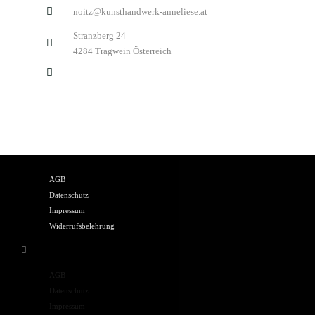
noitz@kunsthandwerk-anneliese.at
Stranzberg 24
4284 Tragwein Österreich
AGB
Datenschutz
Impressum
Widerrufsbelehrung
AGB
Datenschutz
Impressum