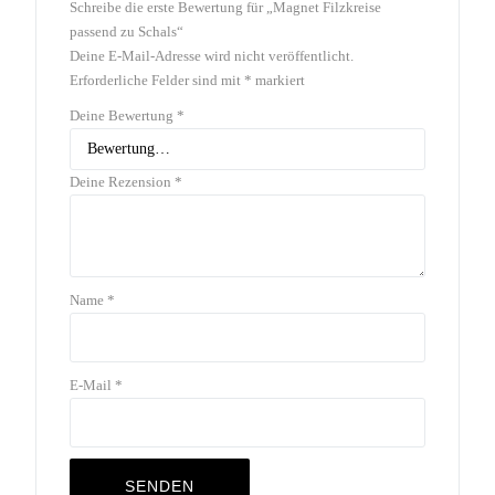
Schreibe die erste Bewertung für „Magnet Filzkreise
passend zu Schals“
Deine E-Mail-Adresse wird nicht veröffentlicht.
Erforderliche Felder sind mit
*
markiert
Deine Bewertung
*
Deine Rezension
*
Name
*
E-Mail
*