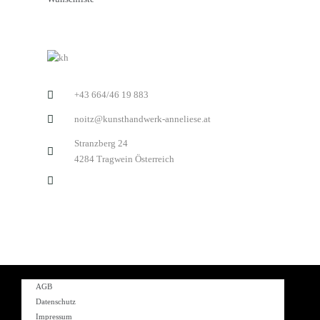
+43 664/46 19 883
noitz@kunsthandwerk-anneliese.at
Stranzberg 24
4284 Tragwein Österreich
AGB
Datenschutz
Impressum