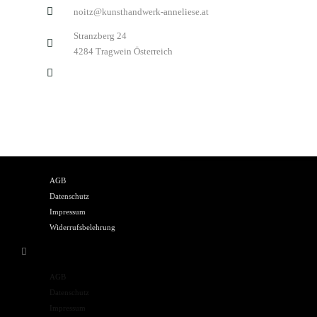
noitz@kunsthandwerk-anneliese.at
Stranzberg 24
4284 Tragwein Österreich
AGB
Datenschutz
Impressum
Widerrufsbelehrung
AGB
Datenschutz
Impressum