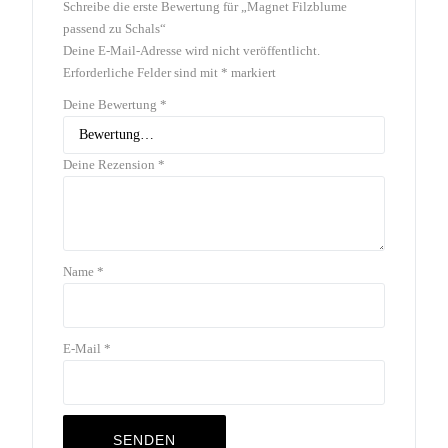
Schreibe die erste Bewertung für „Magnet Filzblume
passend zu Schals“
Deine E-Mail-Adresse wird nicht veröffentlicht.
Erforderliche Felder sind mit
*
markiert
Deine Bewertung
*
Deine Rezension
*
Name
*
E-Mail
*