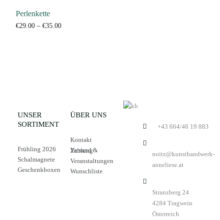
Perlenkette
€
29.00
–
€
35.00
Ausführung wählen
Zur Wunschliste
UNSER
ÜBER UNS
SORTIMENT
+43 664/46 19 883
Kontakt
Frühling 2026
Versand & Zahlung
noitz@kunsthandwerk-
Schalmagnete
Veranstaltungen
anneliese.at
Geschenkboxen
Wunschliste
Stranzberg 24
4284 Tragwein
Österreich