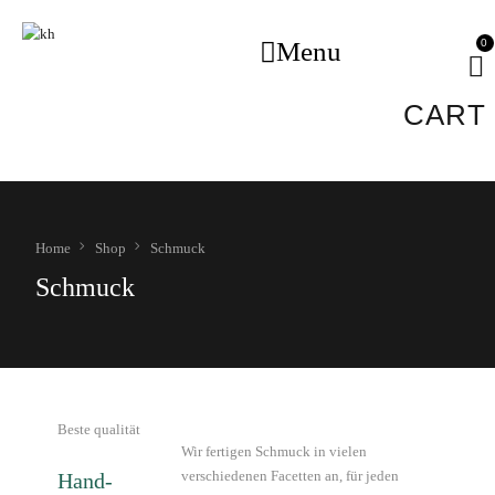
Menu
CART
Home
Shop
Schmuck
Schmuck
Beste qualität
Wir fertigen Schmuck in vielen
verschiedenen Facetten an, für jeden
Hand-